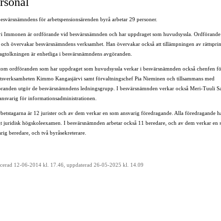
rsonal
besvärsnämndens för arbetspensionsärenden byrå arbetar 29 personer.
eri Immonen är ordförande vid besvärsnämnden och har uppdraget som huvudsyssla. Ordförande
r och övervakar besvärsnämndens verksamhet. Han övervakar också att tillämpningen av rättspri
lagtolkningen är enhetliga i besvärsnämndens avgöranden.
tom ordföranden som har uppdraget som huvudsyssla verkar i besvärsnämnden också chenfen f
utsverksamheten Kimmo Kangasjärvi samt förvaltningschef Pia Nieminen och tillsammans med
öranden utgör de besvärsnämndens ledningsgrupp. I besvärsnämnden verkar också Meri-Tuuli S
ansvarig för informationsadministrationen.
rbetstagarna är 12 jurister och av dem verkar en som ansvarig föredragande. Alla föredragande h
gt juridisk högskoleexamen. I besvärsnämnden arbetar också 11 beredare,
och av dem verkar en
arig
beredare, och två byråsekreterare.
icerad 12-06-2014 kl. 17.46, uppdaterad 26-05-2025 kl. 14.09