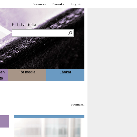
Suomeksi
Svenska
English
Etsi sivustolta
en
För media
Länkar
ts
Suomeksi