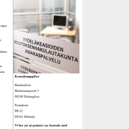
nciper
ör
alama
ar
 som
Kontaktuppgifter
Besökadress
Maistraatinportti 1
00240 Helsingfors
Postadress
PB 22
00241 Helsinki
Vi ber att ni primärt tar kontakt med