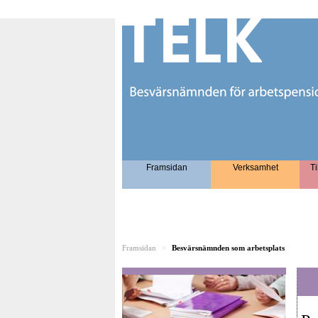
Framsidan
Verksamhet
Ti
Framsidan
>
Besvärsnämnden som arbetsplats