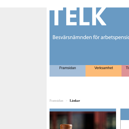
Framsidan
Verksamhet
Ti
Framsidan
>
Länkar