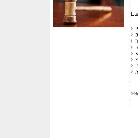
Lä
P
R
I
S
S
F
F
A
Publ