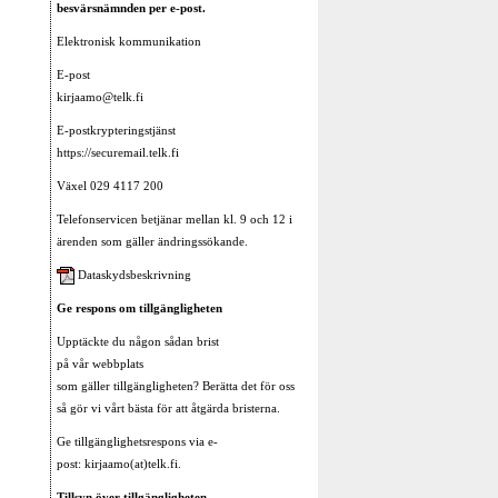
besvärsnämnden per e-post.
Elektronisk kommunikation
E-post
kirjaamo@telk.fi
E-postkrypteringstjänst
https://securemail.telk.fi
Växel 029 4117 200
Telefonservicen betjänar mellan kl. 9 och 12 i
ärenden som gäller ändringssökande.
Dataskydsbeskrivning
Ge respons om tillgängligheten
Upptäckte du någon sådan brist
på vår webbplats
som gäller tillgängligheten? Berätta det för oss
så gör vi vårt bästa för att åtgärda bristerna.
Ge tillgänglighetsrespons via e-
post: kirjaamo(at)telk.fi.
Tillsyn över tillgängligheten