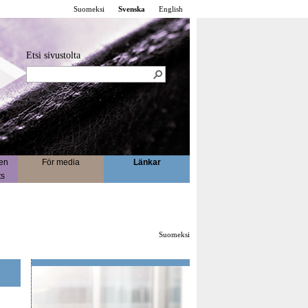
Suomeksi
Svenska
English
Etsi sivustolta
en
För media
Länkar
ts
Suomeksi