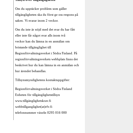
Om du upptäcker problem som gäller
tillgängligheten ska du först ge oss respons på
saken. Vi svarar inom 2 veckor.
Om du inte är nöjd med det svar du har fått
eller inte får något svar alls inom två
veckor kan du lämna in en anmälan om
bristande tillgänglighet till
Regionförvaltningsverket i Södra Finland. På
regionförvaltningsverkets webbplats finns det
beskrivet hur du kan lämna in en anmälan och
hur ärendet behandlas.
Tillsynsmyndighetens kontaktuppgifter:
Regionförvaltningsverket i Södra Finland
Enheten för tillgänglighetstillsyn
www.tillgänglighetskrav.fi
webbtillganglighet(at)rfv.fi
telefonnummer växeln 0295 016 000