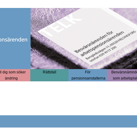
ll dig som söker
Rättsfall
För
Besvärsnämnd
ändring
pensionsanstalterna
som arbetspla