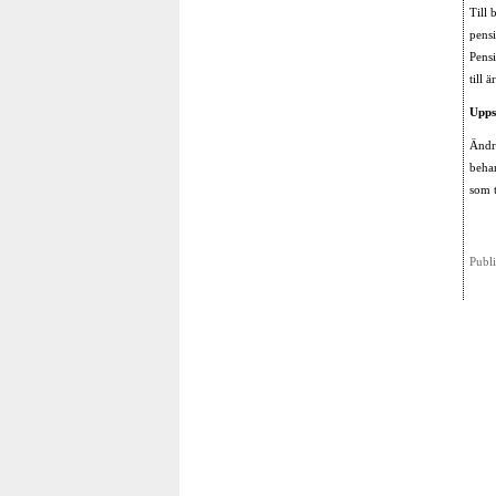
Till 
pensi
Pensi
till 
Upps
Ändr
beha
som t
Publ