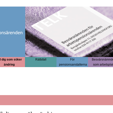
ll dig som söker
Rättsfall
För
Besvärsnämnd
ändring
pensionsanstalterna
som arbetspla