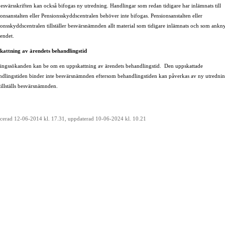
besvärsskriften kan också bifogas ny utredning. Handlingar som redan tidigare har inlämnats till
onsanstalten eller Pensionsskyddscentralen behöver inte bifogas. Pensionsanstalten eller
onsskyddscentralen tillställer besvärsnämnden allt material som tidigare inlämnats och som ankn
ärendet.
kattning av ärendets behandlingstid
ingssökanden kan be om en uppskattning av ärendets behandlingstid. Den uppskattade
ndlingstiden binder inte besvärsnämnden eftersom behandlingstiden kan påverkas av ny utredni
illställs besvärsnämnden.
icerad 12-06-2014 kl. 17.31, uppdaterad 10-06-2024 kl. 10.21