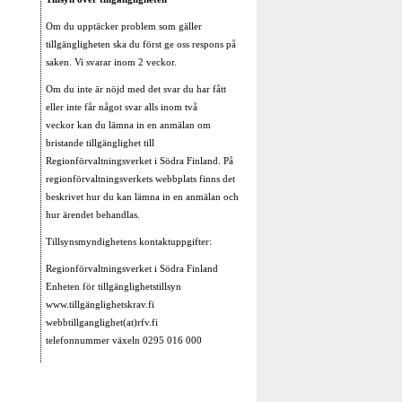
Om du upptäcker problem som gäller
tillgängligheten ska du först ge oss respons på
saken. Vi svarar inom 2 veckor.
Om du inte är nöjd med det svar du har fått
eller inte får något svar alls inom två
veckor kan du lämna in en anmälan om
bristande tillgänglighet till
Regionförvaltningsverket i Södra Finland. På
regionförvaltningsverkets webbplats finns det
beskrivet hur du kan lämna in en anmälan och
hur ärendet behandlas.
Tillsynsmyndighetens kontaktuppgifter:
Regionförvaltningsverket i Södra Finland
Enheten för tillgänglighetstillsyn
www.tillgänglighetskrav.fi
webbtillganglighet(at)rfv.fi
telefonnummer växeln 0295 016 000