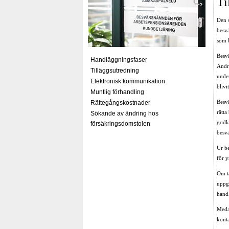
Ti
Den 
besv
som b
Besvä
Handläggningsfaser
Ändri
Tilläggsutredning
unde
Elektronisk kommunikation
blivi
Muntlig förhandling
Besvä
Rättegångskostnader
rätta
Sökande av ändring hos
godk
försäkringsdomstolen
besv
Ur be
för 
Om t
uppge
handl
Meda
kont