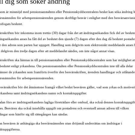
ll dig som söker ändring
som är missnöjd med pensionsanstaltens eller Pensionsskyddscentralens beslut kan söka ändring 
ärsnämnden för arbetspensionsärenden genom skriftligt besvär i enlighet med den besvärsanvisn
ifogats beslutet.
rsskriften bör inkomma inom trettio (30) dagar från det att ändringssökanden fick del av beslute
ngssökanden anses ha fått del av beslutet den sjunde (7) dagen efter den dag då beslutet postade
r den adress som parten har uppgett. Handling som delgivits som elektroniskt meddelande anses 
t delgiven den tredje dagen efter att meddelandet sändes, om inte något annat visas.
rsskriften ska lämnas in till pensionsanstalten eller Pensionsskyddscentralen som har möjlighet at
 beslutet enligt yrkandena. Om pensionsanstalten eller Pensionsskyddscentralen inte till alla delar
änner de yrkanden som framförts överför den besvärsskriften, ärendets handlingar och utlåtanden
ärsnämnden för arbetspensionsärenden.
svärsskrifen bör det åtminstone framgå vilket beslut besvären gäller, vad som yrkas och motiver
yrkandena samt ändringssökandens namn och kontaktuppgifter.
alan förs av ändringssökandens lagliga företrädare eller ombud, ska också dennes kontaktuppgift
s. Besvären ska också innehålla uppgift om postadress och eventuell annan adress till vilken
ingar som hänför sig till rättegången kan sändas
.
n besvären är anhängiga ska besvärsnämnden utan dröjsmål underrättas om ändringar i
aktuppgifterna.