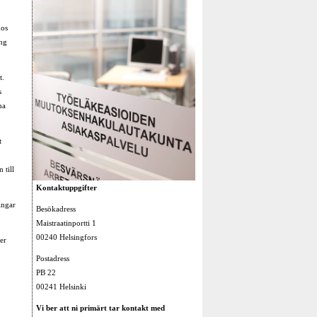
hos
ing
t.
s
ha
t
 till
Kontaktuppgifter
ingar
Besökadress
Maistraatinportti 1
00240 Helsingfors
er
Postadress
PB 22
00241 Helsinki
Vi ber att ni primärt tar kontakt med