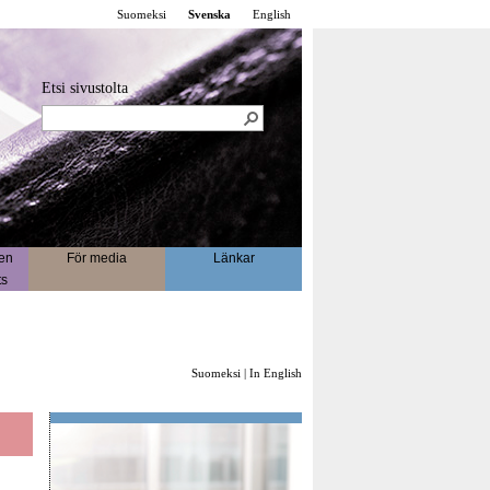
Suomeksi
Svenska
English
Etsi sivustolta
en
För media
Länkar
ts
Suomeksi
|
In English