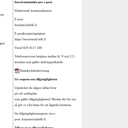
besvärsnämnden per e-post.
Elektronisk kommunikation
yter
E-post
kirjaamo@telk.fi
E-postkrypteringstjänst
https://securemail.telk.fi
ngen
Växel 029 4117 200
Telefonservicen betjänar mellan kl. 9 och 12 i
ärenden som gäller ändringssökande.
Dataskydsbeskrivning
Ge respons om tillgängligheten
Upptäckte du någon sådan brist
på vår webbplats
som gäller tillgängligheten? Berätta det för oss
så gör vi vårt bästa för att åtgärda bristerna.
Ge tillgänglighetsrespons via e-
post: kirjaamo(at)telk.fi.
Tillsyn över tillgängligheten