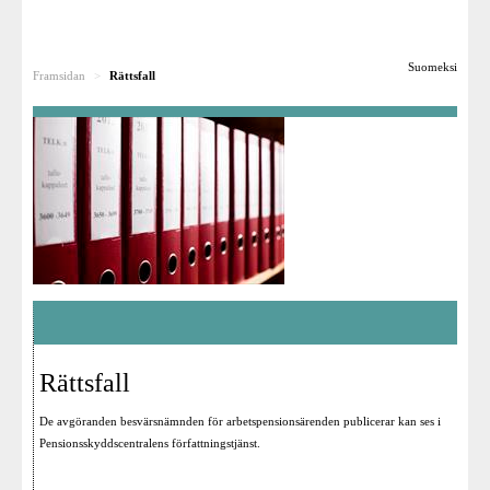
Till dig som söker ändring
Suomeksi
Framsidan
>
Rättsfall
Rättsfall
För pensionsanstalterna
Besvärsnämnden som arbetsplats
För media
Länkar
Rättsfall
De avgöranden besvärsnämnden för arbetspensionsärenden publicerar kan ses i
Pensionsskyddscentralens
författningstjänst
.