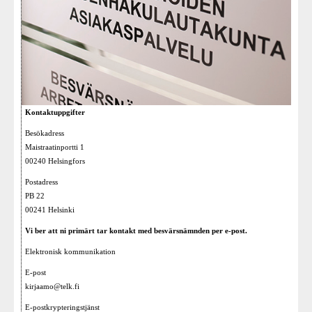
Kontaktuppgifter
Besökadress
Maistraatinportti 1
00240 Helsingfors
Postadress
PB 22
00241 Helsinki
Vi ber att ni primärt tar kontakt med besvärsnämnden per e-post.
Elektronisk kommunikation
E-post
kirjaamo@telk.fi
E-postkrypteringstjänst