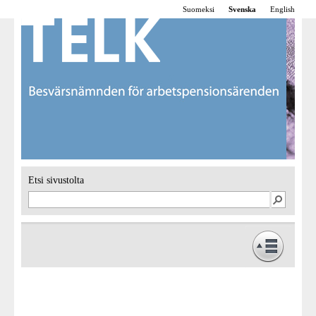
Suomeksi
Svenska
English
Etsi sivustolta
Framsidan
Verksamhet