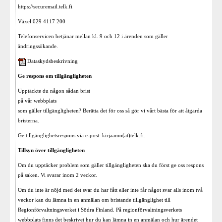
https://securemail.telk.fi
Växel 029 4117 200
Telefonservicen betjänar mellan kl. 9 och 12 i ärenden som gäller
ändringssökande.
Dataskydsbeskrivning
Ge respons om tillgängligheten
Upptäckte du någon sådan brist
på vår webbplats
som gäller tillgängligheten? Berätta det för oss så gör vi vårt bästa för att åtgärda
bristerna.
Ge tillgänglighetsrespons via e-post: kirjaamo(at)telk.fi.
Tillsyn över tillgängligheten
Om du upptäcker problem som gäller tillgängligheten ska du först ge oss respons
på saken. Vi svarar inom 2 veckor.
Om du inte är nöjd med det svar du har fått eller inte får något svar alls inom två
veckor kan du lämna in en anmälan om bristande tillgänglighet till
Regionförvaltningsverket i Södra Finland. På regionförvaltningsverkets
webbplats finns det beskrivet hur du kan lämna in en anmälan och hur ärendet