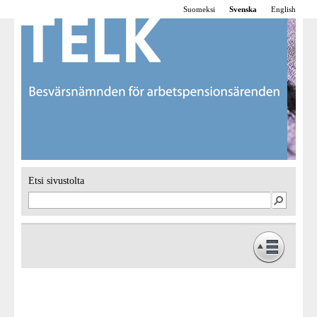
Suomeksi
Svenska
English
Etsi sivustolta
Framsidan
Verksamhet