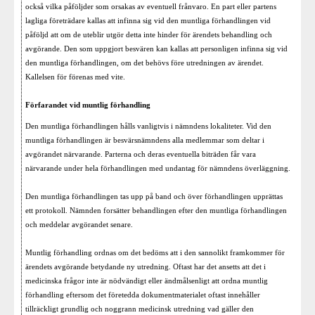
också vilka påföljder som orsakas av eventuell frånvaro. En part eller partens
lagliga företrädare kallas att infinna sig vid den muntliga förhandlingen vid
påföljd att om de uteblir utgör detta inte hinder för ärendets behandling och
avgörande. Den som uppgjort besvären kan kallas att personligen infinna sig vid
den muntliga förhandlingen, om det behövs före utredningen av ärendet.
Kallelsen för förenas med vite.
Förfarandet vid muntlig förhandling
Den muntliga förhandlingen hålls vanligtvis i nämndens lokaliteter. Vid den
muntliga förhandlingen är besvärsnämndens alla medlemmar som deltar i
avgörandet närvarande. Parterna och deras eventuella biträden får vara
närvarande under hela förhandlingen med undantag för nämndens överläggning.
Den muntliga förhandlingen tas upp på band och över förhandlingen upprättas
ett protokoll. Nämnden forsätter behandlingen efter den muntliga förhandlingen
och meddelar avgörandet senare.
Muntlig förhandling ordnas om det bedöms att i den sannolikt framkommer för
ärendets avgörande betydande ny utredning. Oftast har det ansetts att det i
medicinska frågor inte är nödvändigt eller ändmålsenligt att ordna muntlig
förhandling eftersom det företedda dokumentmaterialet oftast innehåller
tillräckligt grundlig och noggrann medicinsk utredning vad gäller den