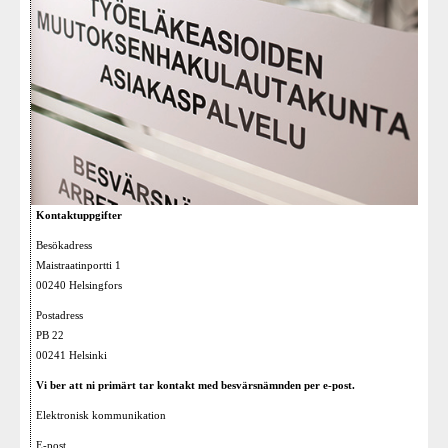
Kontaktuppgifter
Besökadress
Maistraatinportti 1
00240 Helsingfors
Postadress
PB 22
00241 Helsinki
Vi ber att ni primärt tar kontakt med besvärsnämnden per e-post.
Elektronisk kommunikation
E-post