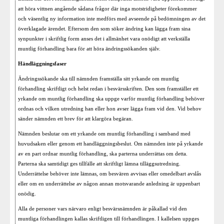
att höra vittnen angående sådana frågor där inga motstridigheter förekommer
och väsentlig ny information inte medförs med avseende på bedömningen av det
överklagade ärendet. Eftersom den som söker ändring kan lägga fram sina
synpunkter i skriftlig form anses det i allmänhet vara onödigt att verkställa
muntlig förhandling bara för att höra ändringssökanden själv.
Händläggningsfaser
Ändringssökande ska till nämnden framställa sitt yrkande om muntlig
förhandling skriftligt och helst redan i besvärsskriften. Den som framställer ett
yrkande om muntlig förhandling ska uppge varför muntlig förhandling behöver
ordnas och vilken utredning han eller hon avser lägga fram vid den. Vid behov
sänder nämnden ett brev för att klargöra begäran.
Nämnden beslutar om ett yrkande om muntlig förhandling i samband med
huvudsaken eller genom ett handläggningsbeslut. Om nämnden inte på yrkande
av en part ordnar muntlig förhandling, ska parterna underrättas om detta.
Parterna ska samtidigt ges tillfälle att skriftligt lämna tilläggsutredning.
Underrättelse behöver inte lämnas, om besvären avvisas eller omedelbart avslås
eller om en underrättelse av någon annan motsvarande anledning är uppenbart
onödig.
Alla de personer vars närvaro enligt besvärsnämnden är påkallad vid den
muntliga förhandlingen kallas skriftligen till förhandlingen. I kallelsen uppges