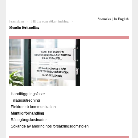
Till dig som söker ändring
Suomeksi
|
In English
Framsidan
>
Till dig som söker ändring
>
Rättsfall
Muntlig förhandling
För pensionsanstalterna
Besvärsnämnden som arbetsplats
För media
Länkar
Handläggningsfaser
Tilläggsutredning
Elektronisk kommunikation
Muntlig förhandling
Rättegångskostnader
Sökande av ändring hos försäkringsdomstolen