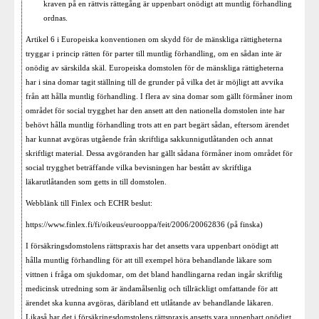
kraven på en rättvis rättegång är uppenbart onödigt att muntlig förhandling
ordnas.
Artikel 6 i Europeiska konventionen om skydd för de mänskliga rättigheterna
tryggar i princip rätten för parter till muntlig förhandling, om en sådan inte är
onödig av särskilda skäl. Europeiska domstolen för de mänskliga rättigheterna
har i sina domar tagit ställning till de grunder på vilka det är möjligt att avvika
från att hålla muntlig förhandling. I flera av sina domar som gällt förmåner inom
området för social trygghet har den ansett att den nationella domstolen inte har
behövt hålla muntlig förhandling trots att en part begärt sådan, eftersom ärendet
har kunnat avgöras utgående från skriftliga sakkunnigutlåtanden och annat
skriftligt material. Dessa avgöranden har gällt sådana förmåner inom området för
social trygghet beträffande vilka bevisningen har bestått av skriftliga
läkarutlåtanden som getts in till domstolen.
Webblänk till Finlex och ECHR beslut:
https://www.finlex.fi/fi/oikeus/eurooppa/feit/2006/20062836
(på finska)
I försäkringsdomstolens rättspraxis har det ansetts vara uppenbart onödigt att
hålla muntlig förhandling för att till exempel höra behandlande läkare som
vittnen i fråga om sjukdomar, om det bland handlingarna redan ingår skriftlig
medicinsk utredning som är ändamålsenlig och tillräckligt omfattande för att
ärendet ska kunna avgöras, däribland ett utlåtande av behandlande läkaren.
Likaså har det i försäkringsdomstolens rättspraxis ansetts vara uppenbart onödigt