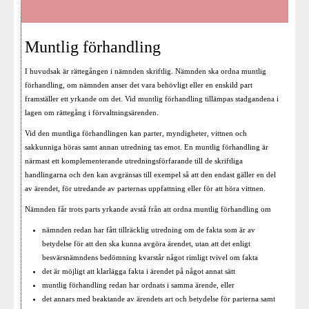
Muntlig förhandling
I huvudsak är rättegången i nämnden skriftlig. Nämnden ska ordna muntlig
förhandling, om nämnden anser det vara behövligt eller en enskild part
framställer ett yrkande om det. Vid muntlig förhandling tillämpas stadgandena i
lagen om rättegång i förvaltningsärenden.
Vid den muntliga förhandlingen kan parter, myndigheter, vittnen och
sakkunniga höras samt annan utredning tas emot. En muntlig förhandling är
närmast ett komplementerande utredningsförfarande till de skriftliga
handlingarna och den kan avgränsas till exempel så att den endast gäller en del
av ärendet, för utredande av parternas uppfattning eller för att höra vittnen.
Nämnden får trots parts yrkande avstå från att ordna muntlig förhandling om
nämnden redan har fått tillräcklig utredning om de fakta som är av
betydelse för att den ska kunna avgöra ärendet, utan att det enligt
besvärsnämndens bedömning kvarstår något rimligt tvivel om fakta
det är möjligt att klarlägga fakta i ärendet på något annat sätt
muntlig förhandling redan har ordnats i samma ärende, eller
det annars med beaktande av ärendets art och betydelse för parterna samt