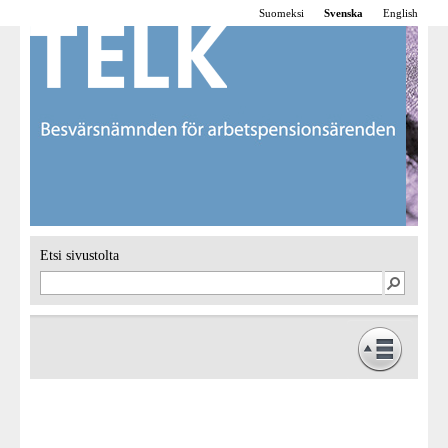
Suomeksi
Svenska
English
Etsi sivustolta
Framsidan
Verksamhet