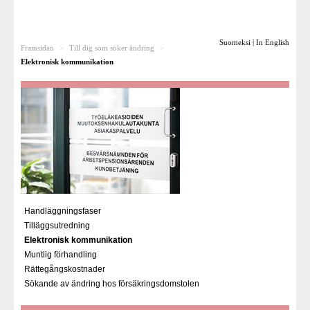
Till dig som söker ändring
Suomeksi
|
In English
Framsidan
>
Till dig som söker ändring
>
Rättsfall
Elektronisk kommunikation
För pensionsanstalterna
Besvärsnämnden som arbetsplats
För media
Länkar
Handläggningsfaser
Tilläggsutredning
Elektronisk kommunikation
Muntlig förhandling
Rättegångskostnader
Sökande av ändring hos försäkringsdomstolen