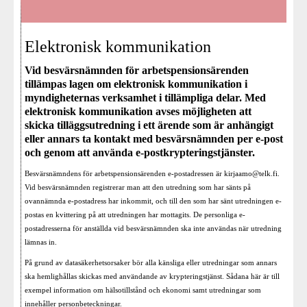
Elektronisk kommunikation
Vid besvärsnämnden för arbetspensionsärenden
tillämpas lagen om elektronisk kommunikation i
myndigheternas verksamhet i tillämpliga delar. Med
elektronisk kommunikation avses möjligheten att
skicka tilläggsutredning i ett ärende som är anhängigt
eller annars ta kontakt med besvärsnämnden per e-post
och genom att använda e-postkrypteringstjänster.
Besvärsnämndens för arbetspensionsärenden e-postadressen är
kirjaamo@telk.fi
.
Vid besvärsnämnden registrerar man att den utredning som har sänts på
ovannämnda e-postadress har inkommit, och till den som har sänt utredningen e-
postas en kvittering på att utredningen har mottagits. De personliga e-
postadresserna för anställda vid besvärsnämnden ska inte användas när utredning
lämnas in.
På grund av datasäkerhetsorsaker bör alla känsliga eller utredningar som annars
ska hemlighållas skickas med användande av krypteringstjänst. Sådana här är till
exempel information om hälsotillstånd och ekonomi samt utredningar som
innehåller personbeteckningar.