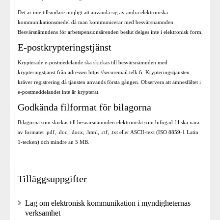
Det är inte tillsvidare möjligt att använda sig av andra elektroniska
kommunikationsmedel då man kommunicerar med besvärsnämnden.
Besvärsnämndens för arbetspensionsärenden beslut delges inte i elektronisk form.
E-postkrypteringstjänst
Krypterade e-postmedelande ska skickas till besvärsnämnden med
krypteringstjänst från adressen
https://securemail.telk.fi
. Krypteringstjänsten
kräver registrering då tjänsten används första gången. Observera att ämnesfältet i
e-postmeddelandet inte är krypterat.
Godkända filformat för bilagorna
Bilagorna som skickas till besvärsnämnden elektroniskt som bifogad fil ska vara
av formatet .pdf, .doc, .docx, .html, .rtf, .txt eller ASCII-text (ISO 8859-1 Latin
1-tecken) och mindre än 5 MB.
Tilläggsuppgifter
Lag om elektronisk kommunikation i myndigheternas
verksamhet