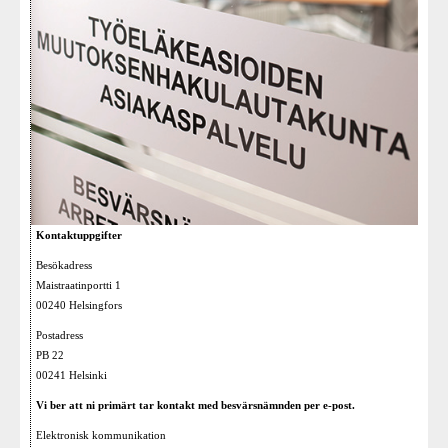
Kontaktuppgifter
Besökadress
Maistraatinportti 1
00240 Helsingfors
Postadress
PB 22
00241 Helsinki
Vi ber att ni primärt tar kontakt med besvärsnämnden per e-post.
Elektronisk kommunikation